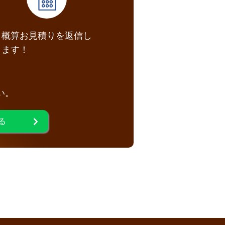
概算お見積りを返信し
ます！
い。
る