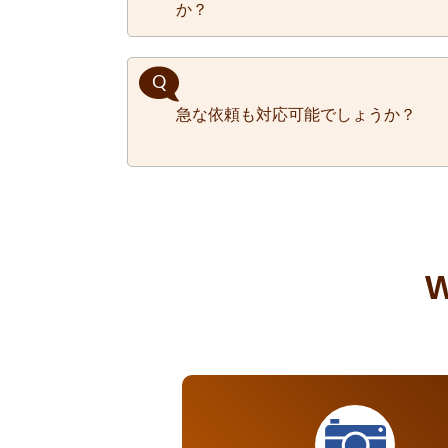
か？
できます。まずはお問合せくださ
リペアで対応できる場合がござい
急な依頼も対応可能でしょうか？
問い合わせください。
お客様の要望に応えられるようス
で、ご希望の日時の候補を２，３
とにかくスピーディーに対応いた