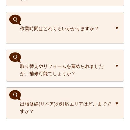
ください。
また、現地調査も可能ですので、お電話でお
問い合わせください。
土日祝日でも追加料金なしで施工を承ってお
作業時間はどれくらいかかりますか？
ります。また営業時間外の施工についても事
前にご相談いただければ対応させてできま
す。まずはお問合せください。
作業時間は、作業内容によって変わってきま
取り替えやリフォームを薦められました
す。お見積りの際に、おおよその作業時間と
が、補修可能でしょうか？
金額をお伝えしております。
リペアで対応できる場合がございますので、
出張修繕(リペア)の対応エリアはどこまでで
まずはお気軽にお問い合わせください。
すか？