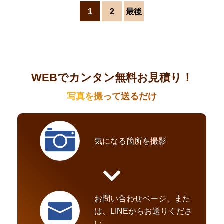
東京都、埼玉県、千葉県、神奈川県を中心に
1
2
最後
出張修繕(リペア)をしております。
エリア外の方もまずはご相談ください。
WEBでカンタン無料お見積り！
写真を撮って送るだけ
気になる箇所を撮影
お問い合わせページ、また
は、LINEからお送りくださ
い