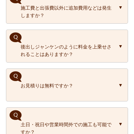
2営業日前までなら、無料でキャンセル可能
施工費と出張費以外に追加費用などは発生
です。メールもしくはお電話にてご連絡くだ
しますか？
さい。
なお、施工日前日のキャンセルの場合はお見
積りの50%、施工日当日のキャンセルの場合
はお見積りの100%をキャンセル料としてお
高速料金、延長料金などは一切発生いたしま
支払いいただきますので、ご了承ください。
後出しジャンケンのように料金を上乗せさ
せん。
れることはありますか？
ただし、サービスカーが駐車できない場合は
有料駐車場を利用するため別途駐車料金をご
負担頂きます。
遠方の場合は別途宿泊費等が発生する場合が
いいえ。ございません。
ございますので、ご了承ください。
お見積りは無料ですか？
はい、お見積りは無料で承っております。
土日・祝日や営業時間外での施工も可能で
気になるキズの箇所などを撮影頂き、LINE、
すか？
または、お問合せフォームから、画像を送付