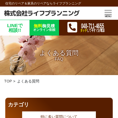
住宅のリペア＆家具のリペアならライフプランニング
株式会社ライフプランニング
048-711-4655
LINEで
無料
御見積
相談!!
オンライン依頼
タッチ
して今すぐお電話
よくある質問
FAQ
TOP
よくある質問
カテゴリ
特に多い質問について