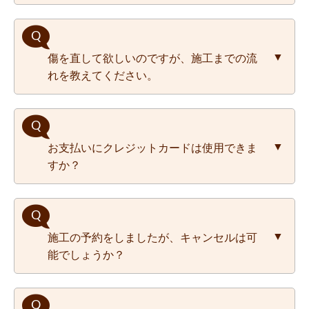
ただし、あくまでも補修となりますので、新
品同様の仕上がりを100%保障することはで
きません。ご理解の程、よろしくお願いいた
施工中はシンナー等の薬剤の臭いが発生する
します。
傷を直して欲しいのですが、施工までの流
場合がございます。基本的に別室での待機を
れを教えてください。
お願いしております。
１Rの場合などは、十二分に換気をしながら
出来るだけ離れた場所で待機いただくか、貴
重品の管理をいただいた上で屋外での待機を
施工までの流れは以下をご参照ください。
お願いしております。
お支払いにクレジットカードは使用できま
ご依頼の流れ
すか？
お支払いは当日現金払い、またはお振込みに
施工の予約をしましたが、キャンセルは可
なります。
能でしょうか？
法人のお客様の場合は、極力貴社のお支払い
規定に沿う形で対応させていただきますの
で、ご相談ください。