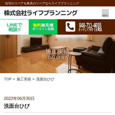
住宅のリペア＆家具のリペアならライフプランニング
株式会社ライフプランニング
048-711-4655
LINEで
無料
御見積
相談!!
オンライン依頼
タッチ
して今すぐお電話
施工実績
GALLERY
TOP
施工実績
洗面台ひび
2022年06月30日
洗面台ひび