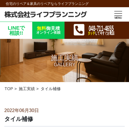
住宅のリペア＆家具のリペアならライフプランニング
株式会社ライフプランニング
048-711-4655
LINEで
無料
御見積
相談!!
オンライン依頼
タッチ
して今すぐお電話
施工実績
GALLERY
TOP
施工実績
タイル補修
2022年06月30日
タイル補修