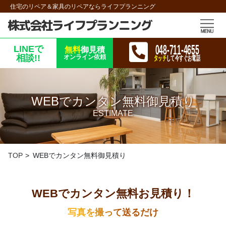
住宅のリペア＆家具のリペアならライフプランニング
株式会社ライフプランニング
048-711-4655
LINEで
無料
御見積
相談!!
オンライン依頼
タッチ
して今すぐお電話
WEBでカンタン無料御見積り
ESTIMATE
TOP
WEBでカンタン無料御見積り
WEBでカンタン無料お見積り！
写真を撮って送るだけ