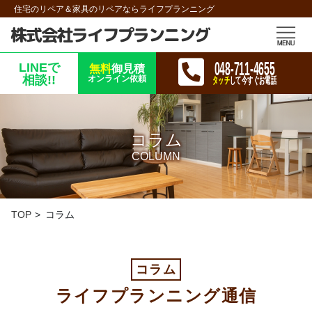
住宅のリペア＆家具のリペアならライフプランニング
株式会社ライフプランニング
048-711-4655
LINEで
無料
御見積
相談!!
オンライン依頼
タッチ
して今すぐお電話
コラム
COLUMN
TOP
コラム
コラム
ライフプランニング通信