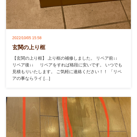
2022/10/05 15:58
玄関の上り框
【玄関の上り框】 上り框の補修しました。 リペア前↓↓
リペア後↓↓ リペアをすれば格段に安いです。 いつでも
見積もりいたします。 ご気軽に連絡ください！！ 「リペ
アの事ならライ […]