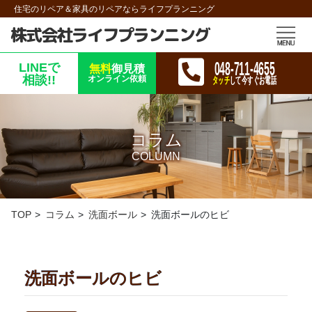
住宅のリペア＆家具のリペアならライフプランニング
株式会社ライフプランニング
048-711-4655
LINEで
無料
御見積
相談!!
オンライン依頼
タッチ
して今すぐお電話
コラム
COLUMN
TOP
コラム
洗面ボール
洗面ボールのヒビ
洗面ボールのヒビ