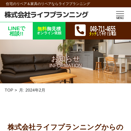
住宅のリペア＆家具のリペアならライフプランニング
株式会社ライフプランニング
048-711-4655
LINEで
無料
御見積
相談!!
オンライン依頼
タッチ
して今すぐお電話
お知らせ
INFORMATION
TOP
月:
2024年2月
株式会社ライフプランニング
からの