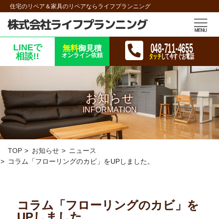
住宅のリペア＆家具のリペアならライフプランニング
株式会社ライフプランニング
048-711-4655
LINEで
無料
御見積
相談!!
オンライン依頼
タッチ
して今すぐお電話
お知らせ
INFORMATION
TOP
お知らせ
ニュース
コラム「フローリングのカビ」をUPしました。
コラム「フローリングのカビ」を
UPしました。