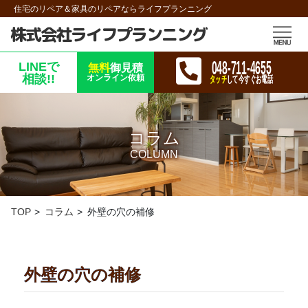
住宅のリペア＆家具のリペアならライフプランニング
株式会社ライフプランニング
048-711-4655
LINEで
無料
御見積
相談!!
オンライン依頼
タッチ
して今すぐお電話
コラム
COLUMN
TOP
コラム
外壁の穴の補修
外壁の穴の補修