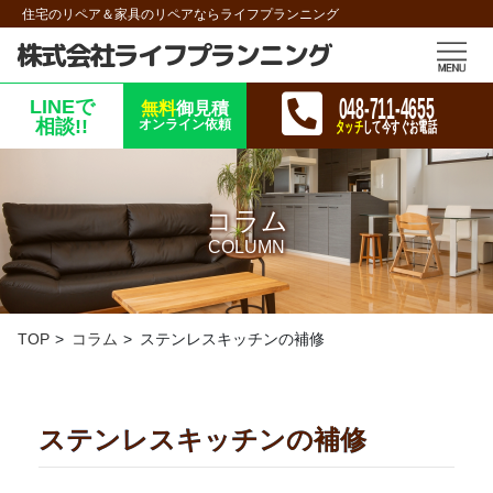
住宅のリペア＆家具のリペアならライフプランニング
株式会社ライフプランニング
048-711-4655
LINEで
無料
御見積
相談!!
オンライン依頼
タッチ
して今すぐお電話
コラム
COLUMN
TOP
コラム
ステンレスキッチンの補修
ステンレスキッチンの補修