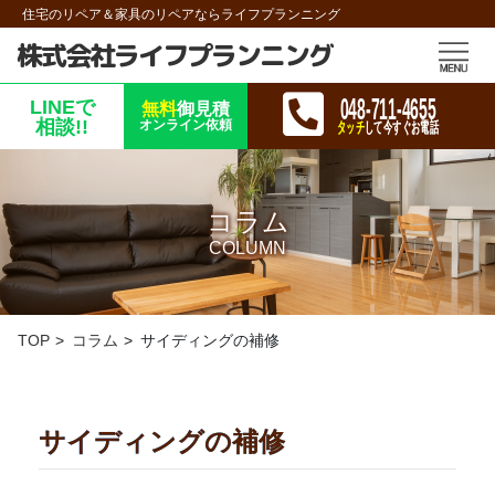
住宅のリペア＆家具のリペアならライフプランニング
株式会社ライフプランニング
048-711-4655
LINEで
無料
御見積
相談!!
オンライン依頼
タッチ
して今すぐお電話
コラム
COLUMN
TOP
コラム
サイディングの補修
サイディングの補修