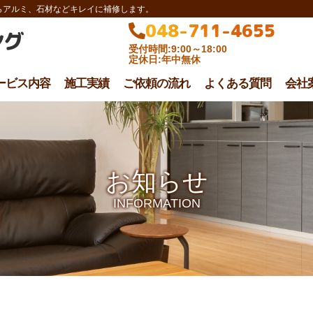
らアルミ、石材などキレイに補修します。
048-711-4655
ング
受付時間:9:00～18:00
定休日:年中無休
ービス内容
施工実績
ご依頼の流れ
よくある質問
会社
お知らせ
INFORMATION