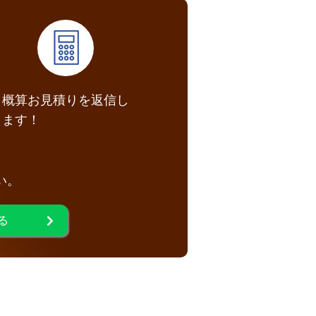
概算お見積りを返信し
ます！
い。
る