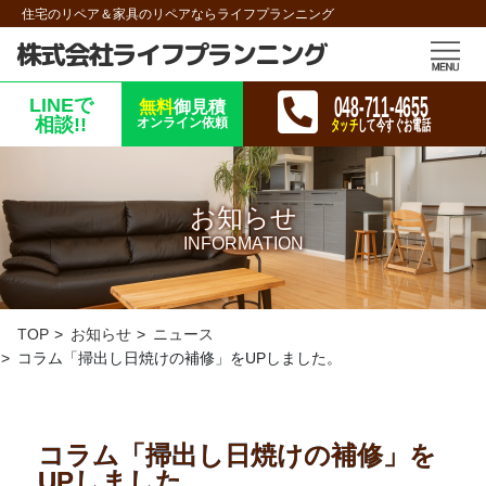
住宅のリペア＆家具のリペアならライフプランニング
株式会社ライフプランニング
048-711-4655
LINEで
無料
御見積
相談!!
オンライン依頼
タッチ
して今すぐお電話
お知らせ
INFORMATION
TOP
お知らせ
ニュース
コラム「掃出し日焼けの補修」をUPしました。
コラム「掃出し日焼けの補修」を
UPしました。