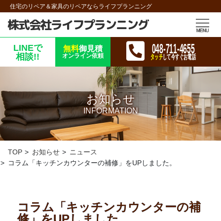
住宅のリペア＆家具のリペアならライフプランニング
株式会社ライフプランニング
048-711-4655
LINEで
無料
御見積
相談!!
オンライン依頼
タッチ
して今すぐお電話
お知らせ
INFORMATION
TOP
お知らせ
ニュース
コラム「キッチンカウンターの補修」をUPしました。
コラム「キッチンカウンターの補
修」をUPしました。