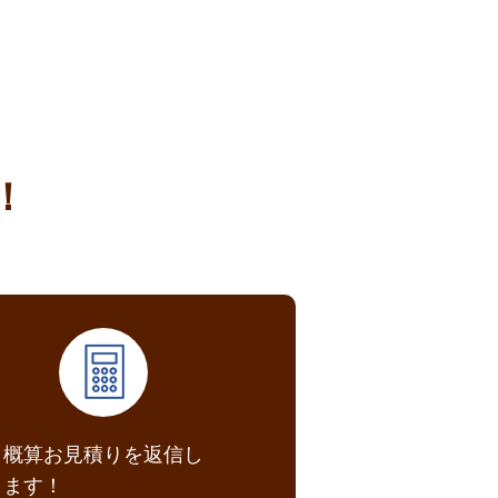
！
概算お見積りを返信し
ます！