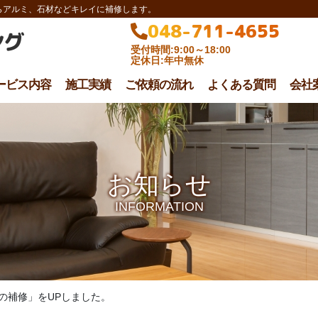
らアルミ、石材などキレイに補修します。
048-711-4655
ング
受付時間:9:00～18:00
定休日:年中無休
ービス内容
施工実績
ご依頼の流れ
よくある質問
会社
お知らせ
INFORMATION
の補修」をUPしました。